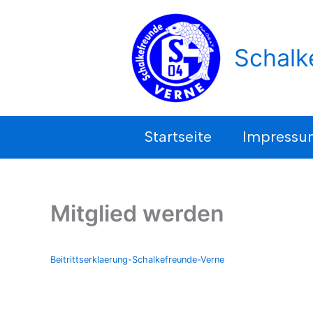
Zum
Inhalt
springen
Schalk
Startseite
Impressu
Mitglied werden
Beitrittserklaerung-Schalkefreunde-Verne